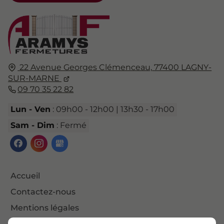
22 Avenue Georges Clémenceau,
77400
LAGNY-
SUR-MARNE
09 70 35 22 82
Lun - Ven
: 09h00 - 12h00 | 13h30 - 17h00
Sam - Dim
: Fermé
Accueil
Contactez-nous
Mentions légales
Plan du site