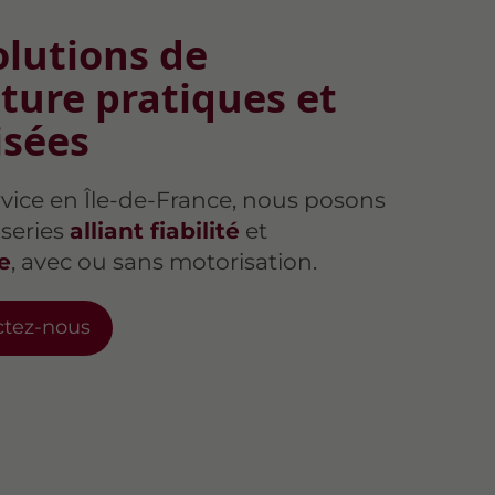
olutions de
ture pratiques et
isées
rvice en Île-de-France, nous posons
series
alliant fiabilité
et
e
, avec ou sans motorisation.
ctez-nous