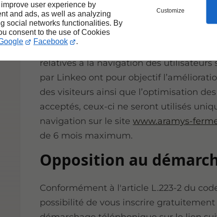
 improve user experience by
Customize
Utilisation de cookies
nt and ads, as well as analyzing
ng social networks functionalities. By
you consent to the use of Cookies
Google
Facebook
.
Les cookies permettent d’enregistrer les
relatives à la navigation des utilisateurs
par Linkeo ont pour objectif l’améliorati
des visiteurs ainsi que l’optimisation des
acceptés, ceux-ci ne seront utilisés uni
navigation sur le site
www.aramys-ferme
de 6 mois maximum.
Opposition au démarc
Conformément à l'article L.223-2 du co
possibilité de vous inscrire gratuitement 