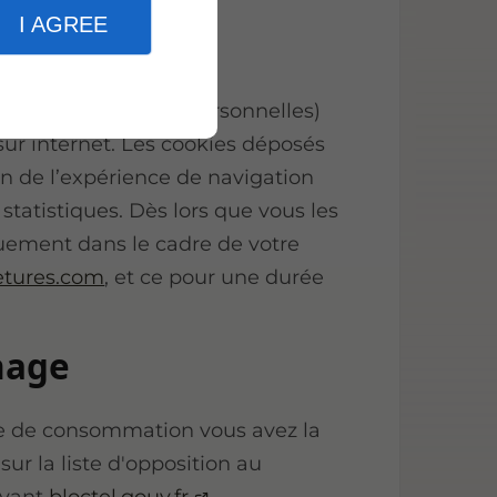
I AGREE
 informations (non personnelles)
 sur internet. Les cookies déposés
on de l’expérience de navigation
 statistiques. Dès lors que vous les
quement dans le cadre de votre
tures.com
, et ce pour une durée
hage
de de consommation vous avez la
sur la liste d'opposition au