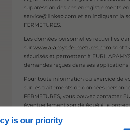
suppression des ces enregistrements en 
service@linkeo.com et en indiquant la
FERMETURES.
Les données personnelles recueillies dan
sur
www.aramys-fermetures.com
sont tr
sécurisés et permettent à EURL ARAMY
demandes reçues dans ses applications 
Pour toute information ou exercice de vo
sur les traitements de données person
FERMETURES, vous pouvez contacter 
éventuellement son délégué à la protec
tourner vers la
CNIL
.
cy is our priority
Ajuster mes préférences en matière de 