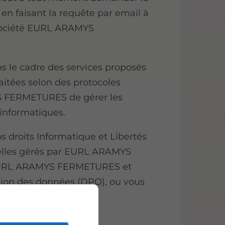
en faisant la requête par email à
 société EURL ARAMYS
s le cadre des services proposés
aitées selon des protocoles
S FERMETURES de gérer les
informatiques.
s droits Informatique et Libertés
nelles gérés par EURL ARAMYS
EURL ARAMYS FERMETURES et
tion des données (DPO), ou vous
cookies
.