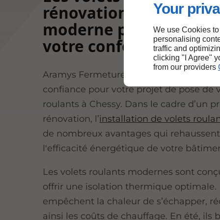
Your priva
rénovation : une solut
moderne pour amélior
We use Cookies to
personalising conte
votre confort à Chessy
traffic and optimizi
clicking "I Agree" 
from our providers
Aramys Fermetures est votre partenaire
confiance pour votre projet de pose de 
roulants à Chessy. Dans le cadre d’un pr
rénovation, l’
installation de volets roula
de nombreux avantages qui rehaussent 
l'efficacité énergétique de votre bâtime
Les volets roulants modernes sont conç
offrir une isolation thermique optimale. E
empêchent la chaleur de s’échapper, ré
ainsi les coûts de chauffage. En été, ils 