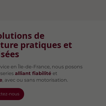
olutions de
ture pratiques et
isées
rvice en Île-de-France, nous posons
series
alliant fiabilité
et
e
, avec ou sans motorisation.
ctez-nous