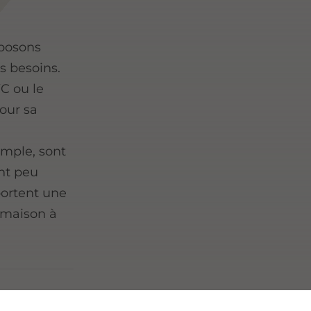
oposons
s besoins.
C ou le
our sa
emple, sont
ent peu
portent une
 maison à