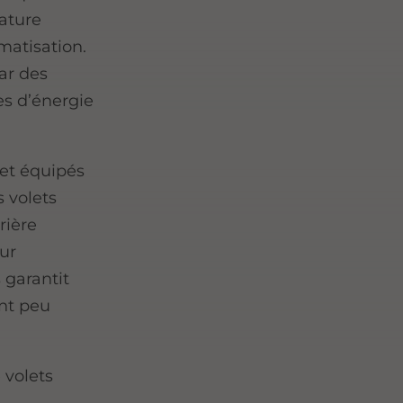
ature
imatisation.
par des
es d’énergie
et équipés
s volets
rière
eur
 garantit
ant peu
 volets