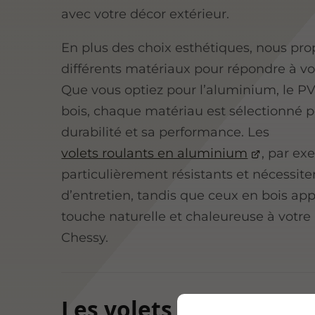
avec votre décor extérieur.
En plus des choix esthétiques, nous pr
différents matériaux pour répondre à vo
Que vous optiez pour l’aluminium, le PV
bois, chaque matériau est sélectionné p
durabilité et sa performance. Les
volets roulants en aluminium
, par ex
particulièrement résistants et nécessit
d’entretien, tandis que ceux en bois ap
touche naturelle et chaleureuse à votre
Chessy.
Les volets roulants en