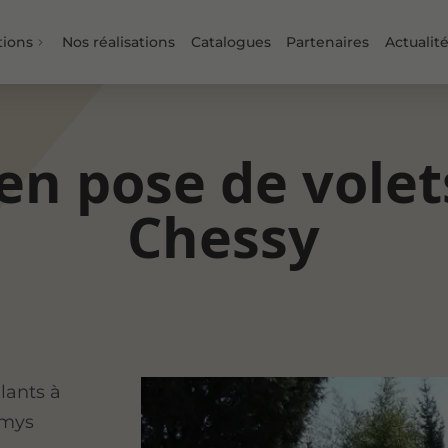
tions
Nos réalisations
Catalogues
Partenaires
Actualit
 en pose de volet
Chessy
lants à
amys