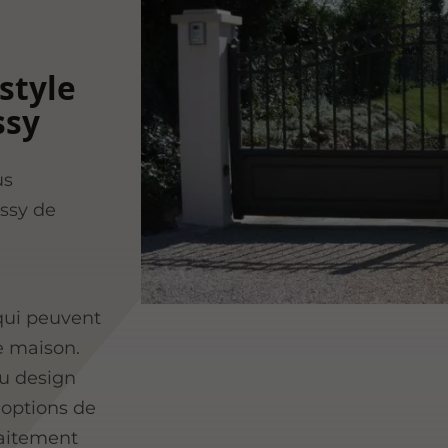
style
ssy
us
ssy de
ui peuvent
re maison.
au design
 options de
faitement