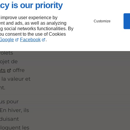
cy is our priority
ion
er
 improve user experience by
Customize
nt and ads, as well as analyzing
ng social networks functionalities. By
you consent to the use of Cookies
Google
Facebook
.
 de
volets
ojet de
nts
offre
la valeur et
nt.
us pour
n hiver, ils
duisant
bloquent les