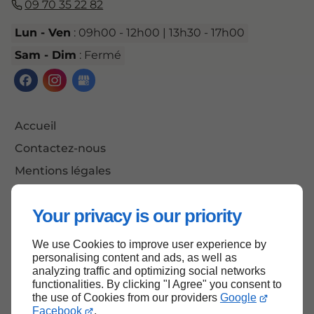
09 70 35 22 82
Lun - Ven
: 09h00 - 12h00 | 13h30 - 17h00
Sam - Dim
: Fermé
Accueil
Contactez-nous
Mentions légales
Plan du site
Your privacy is our priority
We use Cookies to improve user experience by
Haut de page
personalising content and ads, as well as
analyzing traffic and optimizing social networks
functionalities. By clicking "I Agree" you consent to
the use of Cookies from our providers
Google
Facebook
.