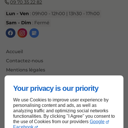
09 70 35 22 82
Lun - Ven
: 09h00 - 12h00 | 13h30 - 17h00
Sam - Dim
: Fermé
Accueil
Contactez-nous
Mentions légales
Plan du site
Your privacy is our priority
We use Cookies to improve user experience by
Haut de page
personalising content and ads, as well as
analyzing traffic and optimizing social networks
functionalities. By clicking "I Agree" you consent to
the use of Cookies from our providers
Google
Facebook
.