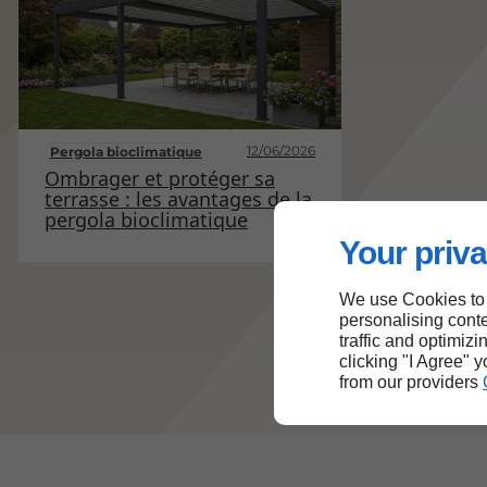
12/06/2026
Pergola bioclimatique
Ombrager et protéger sa
Your priva
terrasse : les avantages de la
pergola bioclimatique
We use Cookies to
personalising conte
traffic and optimizi
clicking "I Agree" 
from our providers