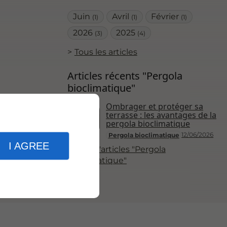
Juin
Avril
Février
(1)
(1)
(1)
2026
2025
(3)
(4)
Tous les articles
Articles récents "Pergola
bioclimatique"
Ombrager et protéger sa
I AGREE
terrasse : les avantages de la
pergola bioclimatique
12/06/2026
Pergola bioclimatique
Plus d'articles "Pergola
bioclimatique"