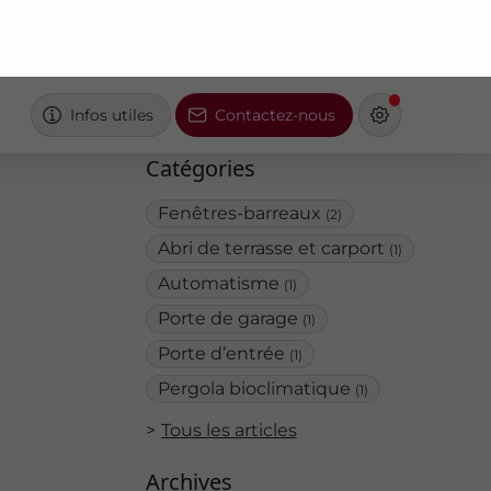
Infos utiles
Contactez-nous
Catégories
Fenêtres-barreaux
(2)
Abri de terrasse et carport
(1)
Automatisme
(1)
Porte de garage
(1)
Porte d’entrée
(1)
Pergola bioclimatique
(1)
Tous les articles
Archives