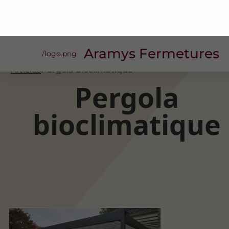
Aramys Fermetures
/logo.png
Articles
Pergola bioclimatique
Pergola
bioclimatique